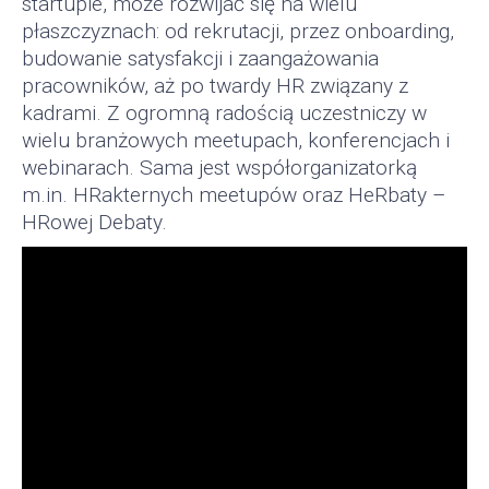
startupie, może rozwijać się na wielu
płaszczyznach: od rekrutacji, przez onboarding,
budowanie satysfakcji i zaangażowania
pracowników, aż po twardy HR związany z
kadrami. Z ogromną radością uczestniczy w
wielu branżowych meetupach, konferencjach i
webinarach. Sama jest współorganizatorką
m.in. HRakternych meetupów oraz HeRbaty –
HRowej Debaty.