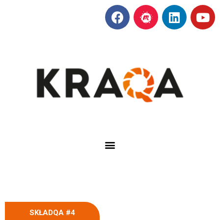
SKŁADQA #4