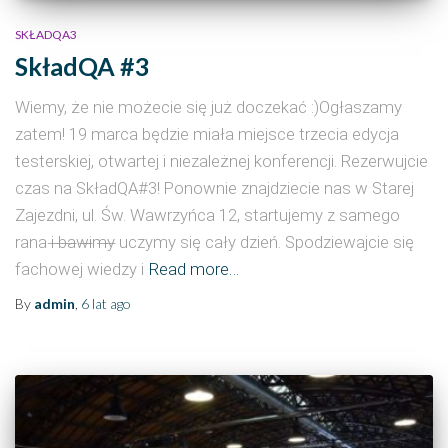
SKŁADQA3
SkładQA #3
Wiemy, że nie możecie się już doczekać :)Ogłaszamy
zatem! 19 marca będzie miała miejsce trzecia edycja
testerskiej, otwartej i niezależnej konferencji. Rezerwujcie
czas na SkładQA#3! Ponownie znajdziecie nas w Starej
Zajezdni, ul. Św. Wawrzyńca 12, startujemy z samego
rana i ̶b̶a̶w̶i̶m̶y̶ uczymy się cały dzień. Spodziewajcie się
fachowej wiedzy i
Read more…
By
admin
,
6 lat
ago