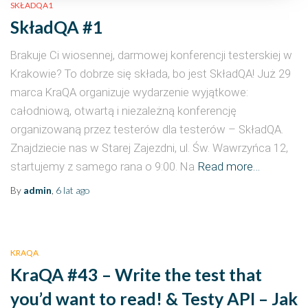
SKŁADQA1
SkładQA #1
Brakuje Ci wiosennej, darmowej konferencji testerskiej w
Krakowie? To dobrze się składa, bo jest SkładQA! Już 29
marca KraQA organizuje wydarzenie wyjątkowe:
całodniową, otwartą i niezależną konferencję
organizowaną przez testerów dla testerów – SkładQA.
Znajdziecie nas w Starej Zajezdni, ul. Św. Wawrzyńca 12,
startujemy z samego rana o 9:00. Na
Read more…
By
admin
,
6 lat
ago
KRAQA
KraQA #43 – Write the test that
you’d want to read! & Testy API – Jak