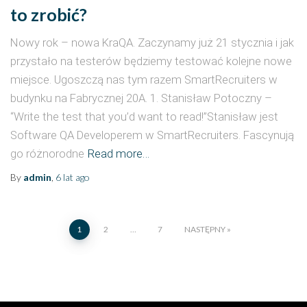
to zrobić?
Nowy rok – nowa KraQA. Zaczynamy już 21 stycznia i jak
przystało na testerów będziemy testować kolejne nowe
miejsce. Ugoszczą nas tym razem SmartRecruiters w
budynku na Fabrycznej 20A. 1. Stanisław Potoczny –
“Write the test that you’d want to read!”Stanisław jest
Software QA Developerem w SmartRecruiters. Fascynują
go różnorodne
Read more…
By
admin
,
6 lat
ago
1
2
…
7
NASTĘPNY