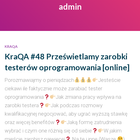
admin
KRAQA
KraQA #48 Prześwietlamy zarobki
testerów oprogramowania [online]
Porozmawiajmy o pieniądzach
Jesteście
ciekawi ile faktycznie może zarabiać tester
oprogramowania
Jak zmiana pracy wpływa na
zarobki testera
Jak podczas rozmowy
kwalifikacyjnej negocjować, aby ugrać wyższą stawkę
oraz więcej benefitów
Jaką formę zatrudnienia
wybrać i czym one różnią się od siebie
W jakim
mieście zarobisz najwięcej
Na te i inne (Wasze
)