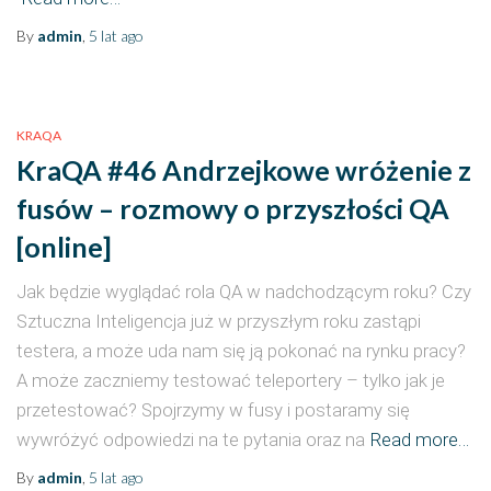
By
admin
,
5 lat
ago
KRAQA
KraQA #46 Andrzejkowe wróżenie z
fusów – rozmowy o przyszłości QA
[online]
Jak będzie wyglądać rola QA w nadchodzącym roku? Czy
Sztuczna Inteligencja już w przyszłym roku zastąpi
testera, a może uda nam się ją pokonać na rynku pracy?
A może zaczniemy testować teleportery – tylko jak je
przetestować? Spojrzymy w fusy i postaramy się
wywróżyć odpowiedzi na te pytania oraz na
Read more…
By
admin
,
5 lat
ago