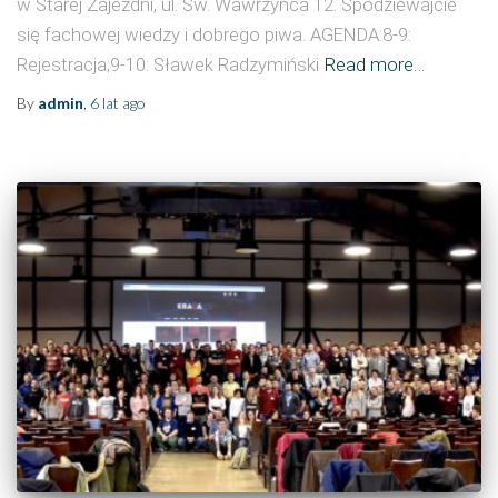
w Starej Zajezdni, ul. Św. Wawrzyńca 12. Spodziewajcie
się fachowej wiedzy i dobrego piwa. AGENDA:8-9:
Rejestracja;9-10: Sławek Radzymiński
Read more…
By
admin
,
6 lat
ago