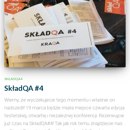
SKŁADQA4
SkładQA #4
Wiemy, że wyczekujecie tego momentu i właśnie on
nadszedł! 19 marca będzie miała miejsce czwarta edycja
testerskiej, otwartej i niezależnej konferencji. Rezerwujcie
już czas na SkładQA#4! Tak jak rok temu znajdziecie nas