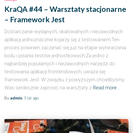
KraQA #44 – Warsztaty stacjonarne
– Framework Jest
Dostarczanie wydajnych, skalowalnych i niezawodnych
aplikacji jednoznacznie kojarzy się z testowaniem.Ten
proces powinien zaczynać się już na etapie wytwarzania
kodu i pisania testów jednostkowych.Za jedno z
najbardziej popularnych i niezawodnych narzędzi do
testowania aplikacji frontendowych, uważa się
framework Jest. W związku z powyższym chcielibyśmy
Was serdecznie zaprosić na warsztaty z
Read more…
By
admin
,
5 lat
ago