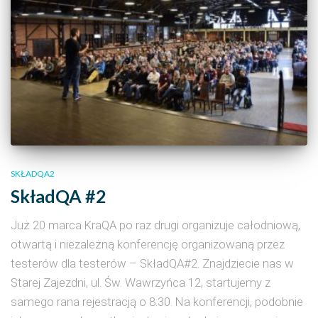
SKŁADQA2
SkładQA #2
Już 20 marca KraQA po raz drugi organizuje całodniową,
otwartą i niezależną konferencję organizowaną przez
testerów dla testerów – SkładQA#2. Znajdziecie nas w
Starej Zajezdni, ul. Św. Wawrzyńca 12, startujemy z
samego rana rejestracją o 8:30. Na konferencji, podobnie