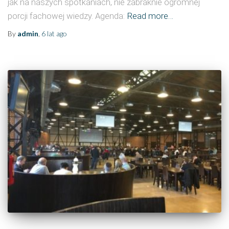
jak na naszych spotkaniach, nie zabraknie ogromnej
porcji fachowej wiedzy. Agenda:
Read more…
By
admin
,
6 lat
ago